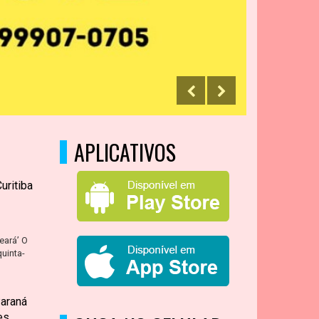
APLICATIVOS
uritiba
eará’ O
uinta-
araná
es