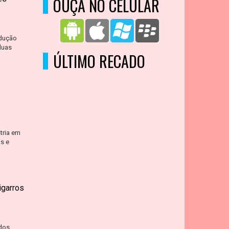
OUÇA NO CELULAR
odução
duas
ÚLTIMO RECADO
tria em
s e
igarros
dos